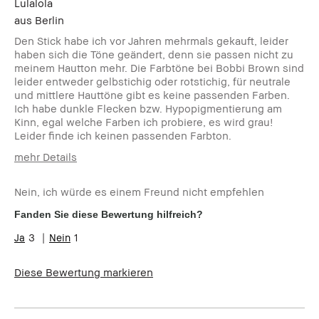
Lulalola
aus
Berlin
Den Stick habe ich vor Jahren mehrmals gekauft, leider
haben sich die Töne geändert, denn sie passen nicht zu
meinem Hautton mehr. Die Farbtöne bei Bobbi Brown sind
leider entweder gelbstichig oder rotstichig, für neutrale
und mittlere Hauttöne gibt es keine passenden Farben.
Ich habe dunkle Flecken bzw. Hypopigmentierung am
Kinn, egal welche Farben ich probiere, es wird grau!
Leider finde ich keinen passenden Farbton.
mehr Details
Wie alt bist du?
45-54
Nein, ich würde es einem Freund nicht empfehlen
Hauttyp
Trocken
Hautton
Hell - Mittel
Fanden Sie diese Bewertung hilfreich?
Hautbedürfnis(se)
Hyperpigmentierung,
3
1
Ungleichmäßige Hauttöne
Diese Bewertung markieren