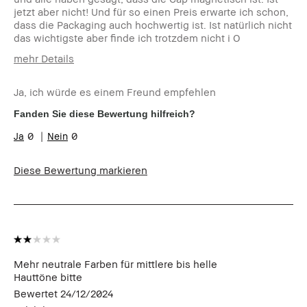
jetzt aber nicht! Und für so einen Preis erwarte ich schon,
dass die Packaging auch hochwertig ist. Ist natürlich nicht
das wichtigste aber finde ich trotzdem nicht i O
mehr Details
Wie alt bist du?
35-44
Ja, ich würde es einem Freund empfehlen
Hauttyp
Ölig
Hautton
Hell - Mittel
Fanden Sie diese Bewertung hilfreich?
Hautbedürfnis(se)
Anti-Aging,
0
0
Rötungen
Produktvorteile
Natürlicher
Glow, Tragbar
Diese Bewertung markieren
Hast du einen Anreiz oder eine
Nein
Belohnung für diese Bewertung
erhalten?
Mehr neutrale Farben für mittlere bis helle
Hauttöne bitte
Bewertet
24/12/2024