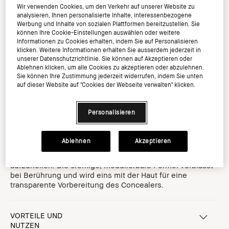
Wir verwenden Cookies, um den Verkehr auf unserer Website zu
analysieren, Ihnen personalisierte Inhalte, interessenbezogene
Werbung und Inhalte von sozialen Plattformen bereitzustellen. Sie
können Ihre Cookie-Einstellungen auswählen oder weitere
Informationen zu Cookies erhalten, indem Sie auf Personalisieren
Werde Mitglied im Bobbi Brown Club und sichern
klicken. Weitere Informationen erhalten Sie ausserdem jederzeit in
Sie sich 20% auf Ihren ersten Einkauf*
unserer Datenschutzrichtlinie. Sie können auf Akzeptieren oder
Ablehnen klicken, um alle Cookies zu akzeptieren oder abzulehnen.
Sie können Ihre Zustimmung jederzeit widerrufen, indem Sie unten
auf dieser Website auf "Cookies der Webseite verwalten" klicken.
Personalisieren
Wofür ist es
Mühelose Farbkorrektur. Dieser gleitende Stick hilft,
Ablehnen
Akzeptieren
Verfärbungen sofort zu neutralisieren und dunkle
Augenringe mit einer hautgetreuen Abdeckung
aufzuhellen. Die cremige, modulierbare Formel verblasst
bei Berührung und wird eins mit der Haut für eine
transparente Vorbereitung des Concealers.
VORTEILE UND
NUTZEN