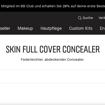
ratis – ab 89€ Bestellwert erhalte 2 Beauty-Essentials für mü
Suche
Ver
seller
Makeup
Hautpflege
Custom Kits
En
Skin Full Cover Concealer
Federleichter, abdeckender Concealer.