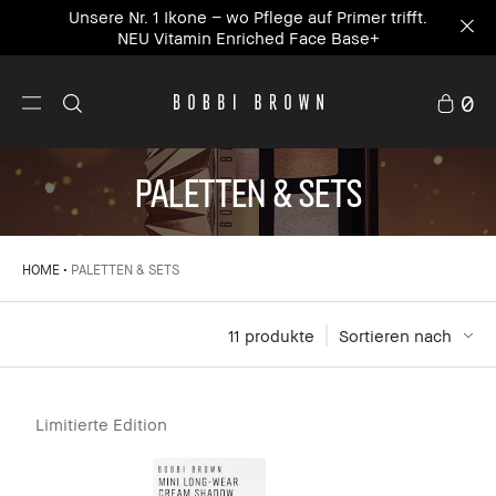
Unsere Nr. 1 Ikone – wo Pflege auf Primer trifft.
NEU Vitamin Enriched Face Base+
0
PALETTEN & SETS
HOME
PALETTEN & SETS
11
 produkte
Sortieren nach
Limitierte Edition