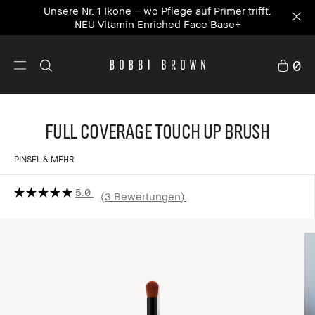
Unsere Nr. 1 Ikone – wo Pflege auf Primer trifft.
NEU Vitamin Enriched Face Base+
0
Full Coverage Touch Up Brush
PINSEL & MEHR
5.0
3 Bewertungen