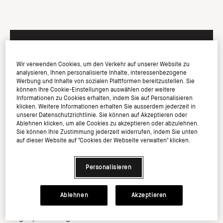
In den Warenkorb
Wir verwenden Cookies, um den Verkehr auf unserer Website zu
analysieren, Ihnen personalisierte Inhalte, interessenbezogene
Werbung und Inhalte von sozialen Plattformen bereitzustellen. Sie
können Ihre Cookie-Einstellungen auswählen oder weitere
Informationen zu Cookies erhalten, indem Sie auf Personalisieren
Werde Mitglied im Bobbi Brown Club und sichern
Sie sich 20% auf Ihren ersten Einkauf*
klicken. Weitere Informationen erhalten Sie ausserdem jederzeit in
unserer Datenschutzrichtlinie. Sie können auf Akzeptieren oder
Ablehnen klicken, um alle Cookies zu akzeptieren oder abzulehnen.
Sie können Ihre Zustimmung jederzeit widerrufen, indem Sie unten
auf dieser Website auf "Cookies der Webseite verwalten" klicken.
Personalisieren
Wofür ist es
Diese kleine, konisch zulaufende Version unseres Full
Ablehnen
Akzeptieren
Coverage Face Brush ist perfekt um Foundation auch an
schwierigen Stellen (wie z.B. unter den
Augen) aufzutragen und zu verblenden.