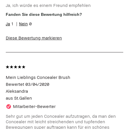
Ja, ich würde es einem Freund empfehlen
Hauttyp
Normal
Hautton
Sehr hell - Hell
Fanden Sie diese Bewertung hilfreich?
Hautbedürfnis(se)
Akne, Rötungen
1
0
Produktvorteile
Long-Wear, Natürlicher Glow,
Tragbar
Diese Bewertung markieren
Mein Lieblings Concealer Brush
Bewertet
03/04/2020
Aleksandra
aus
St.Gallen
Mitarbeiter-Bewerter
Sehr gut um jeden Concealer aufzutragen, da man den
Concealer mit leicht streichenden und tupfenden
Bewegungen super auftragen kann für ein schönes