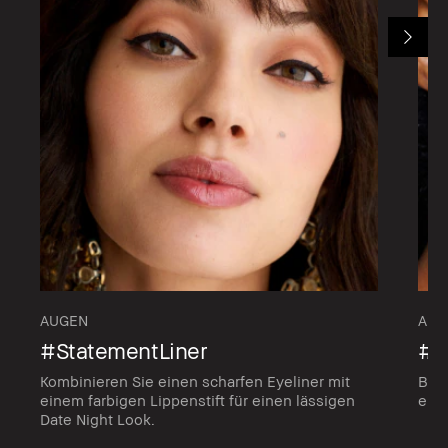
AUGEN
AUG
#StatementLiner
#M
Kombinieren Sie einen scharfen Eyeliner mit
Bet
einem farbigen Lippenstift für einen lässigen
einf
Date Night Look.