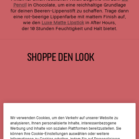
Pencil
in Chocolate, um eine reichhaltige Grundlage
für deinen Beeren-Lippenstift zu schaffen. Trage dann
eine rot-beerige Lippenfarbe mit mattem Finish auf,
wie den
Luxe Matte Lipstick
in After Hours,
der 10 Stunden Feuchtigkeit und Halt bietet.
SHOPPE DEN LOOK
Wir verwenden Cookies, um den Verkehr auf unserer Website zu
analysieren, Ihnen personalisierte Inhalte, interessenbezogene
Werbung und Inhalte von sozialen Plattformen bereitzustellen. Sie
können Ihre Cookie-Einstellungen auswählen oder weitere