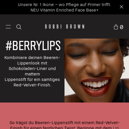
Unsere Nr. 1 Ikone – wo Pflege auf Primer trifft.
NEU Vitamin Enriched Face Base+
0
#BERRYLIPS
Kombiniere deinen Beeren-
Lippenlook mit
Schokoladen-Liner und
mattem
Lippenstift für ein samtiges
Red-Velvet-Finish.
So trägst du Beeren-Lippenstift mit einem Red-Velvet-
Finish für einen festlichen Twist: Beginne mit dem
Lip