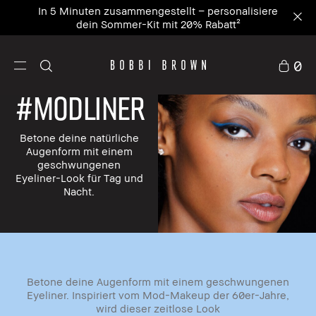
In 5 Minuten zusammengestellt – personalisiere
dein Sommer-Kit mit 20% Rabatt²
0
#ModLiner
Betone deine natürliche
Augenform mit einem
geschwungenen
Eyeliner-Look für Tag und
Nacht.
Betone deine Augenform mit einem geschwungenen
Eyeliner. Inspiriert vom Mod-Makeup der 60er-Jahre,
wird dieser zeitlose Look