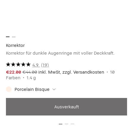
Korrektor
Sk
Korrektor für dunkle Augenringe mit voller Deckkraft.
Mu
4.9
(19)
€3
€22.00
€44.00
inkl. MwSt, zzgl. Versandkosten
10
Fa
Farben
1.4 g
Porcelain Bisque
Ausverkauft