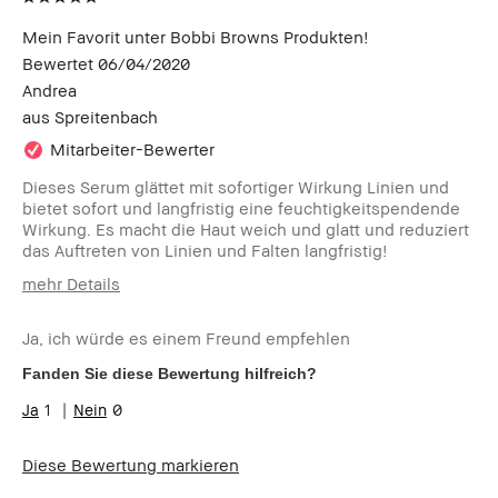
Mein Favorit unter Bobbi Browns Produkten!
Bewertet
06/04/2020
Andrea
aus
Spreitenbach
Mitarbeiter-Bewerter
Dieses Serum glättet mit sofortiger Wirkung Linien und
bietet sofort und langfristig eine feuchtigkeitspendende
Wirkung. Es macht die Haut weich und glatt und reduziert
das Auftreten von Linien und Falten langfristig!
mehr Details
Wie alt bist du?
55-64
Ja, ich würde es einem Freund empfehlen
Hauttyp
Trocken
Hautton
Hell - Mittel
Fanden Sie diese Bewertung hilfreich?
1
0
Diese Bewertung markieren