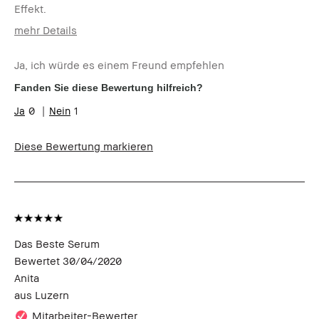
Effekt.
mehr Details
Wie alt bist du?
25-34
Ja, ich würde es einem Freund empfehlen
Hauttyp
Normal
Hautton
Mittel - Dunkel
Fanden Sie diese Bewertung hilfreich?
Hautbedürfnis(se)
Anti-Aging
0
1
Produktvorteile
Rasche Ergebnisse
Diese Bewertung markieren
Das Beste Serum
Bewertet
30/04/2020
Anita
aus
Luzern
Mitarbeiter-Bewerter