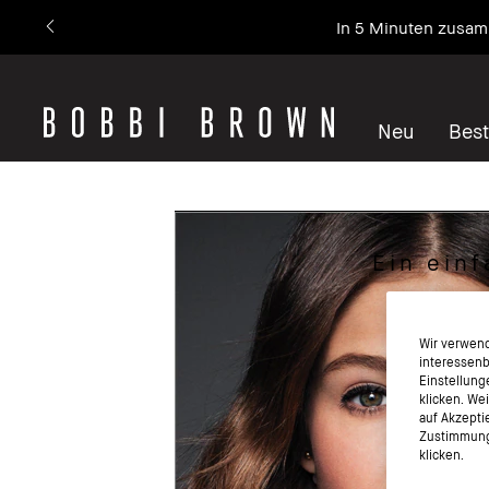
In 5 Minuten zusam
Neu
Best
Ein ein
Wir verwend
interessenb
Einstellung
klicken. We
auf Akzepti
Zustimmung 
klicken.