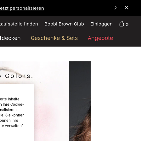
etzt personalisieren
kaufsstelle finden
Bobbi Brown Club
Einloggen
0
tdecken
Geschenke & Sets
Angebote
 Colors.
rte Inhalte,
n Ihre Cookie-
nalisieren
nie. Sie können
können Ihre
te verwalten"