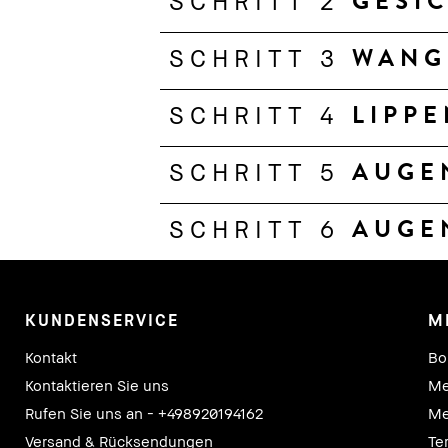
GESI
SCHRITT 2
WANG
SCHRITT 3
LIPPE
SCHRITT 4
AUGE
SCHRITT 5
AUGE
SCHRITT 6
KUNDENSERVICE
M
Kontakt
Bo
Kontaktieren Sie uns
Me
Rufen Sie uns an - +498920194162
Me
Versand & Rücksendungen
Te