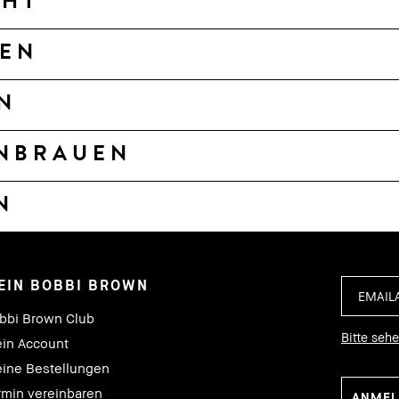
CHT
EN
N
NBRAUEN
N
EIN BOBBI BROWN
bbi Brown Club
Bitte seh
in Account
ine Bestellungen
rmin vereinbaren