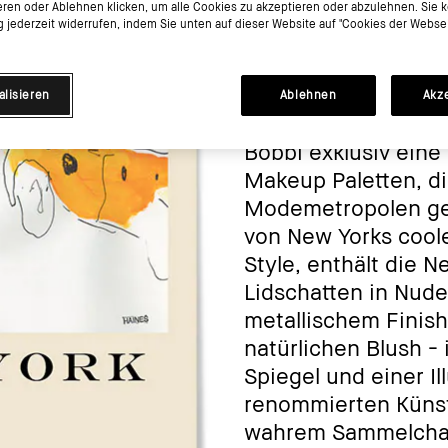
eren oder Ablehnen klicken, um alle Cookies zu akzeptieren oder abzulehnen. Sie 
jederzeit widerrufen, indem Sie unten auf dieser Website auf "Cookies der Websei
alisieren
Ablehnen
Akz
Zu ihrem 25-jährige
Bobbi exklusiv eine 
Makeup Paletten, di
Modemetropolen gew
von New Yorks coo
Style, enthält die N
Lidschatten in Nud
metallischem Finish
natürlichen Blush - 
Spiegel und einer Il
renommierten Künst
wahrem Sammelchar