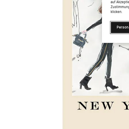
auf Akzepti
Zustimmung 
klicken.
Person