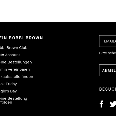
EIN BOBBI BROWN
bbi Brown Club
Bitte seh
in Account
ine Bestellungen
rmin vereinbaren
rkaufsstelle finden
ack Friday
BESUC
ngle's Day
ine Bestellung
rfolgen