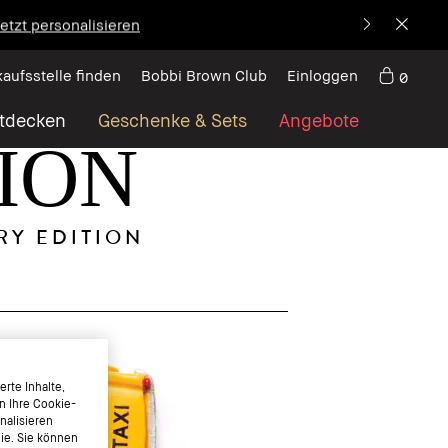
etzt personalisieren
kaufsstelle finden
Bobbi Brown Club
Einloggen
0
tdecken
Geschenke & Sets
Angebote
ION
RY EDITION
rte Inhalte,
n Ihre Cookie-
nalisieren
nie. Sie können