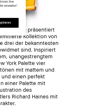
können Ihre
te verwalten"
eptieren
n Jubiläum präsentiert
limitierte Kollektion von
e drei der bekanntesten
idmet sind. Inspiriert
lem, unangestrengtem
ew York Palette vier
etönen mit mattem und
 und einen perfekt
in einer Palette mit
lustration des
lers Richard Haines mit
akter.