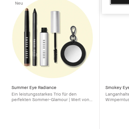
Neu
Bestselle
Summer Eye Radiance​
Smokey Ey
Ein leistungsstarkes Trio für den
Langanhalt
perfekten Sommer-Glamour | Wert von
Wimperntu
127€