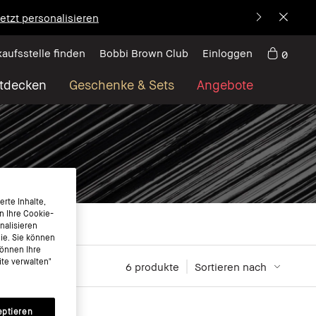
etzt personalisieren
kaufsstelle finden
Bobbi Brown Club
Einloggen
0
tdecken
Geschenke & Sets
Angebote
rte Inhalte,
n Ihre Cookie-
nalisieren
nie. Sie können
können Ihre
te verwalten"
6
 produkte
Sortieren nach
eptieren