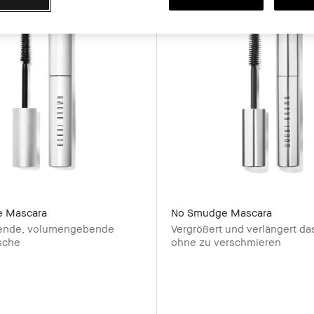
r
Bestseller
e Mascara
No Smudge Mascara
ende, volumengebende
Vergrößert und verlängert d
sche
ohne zu verschmieren