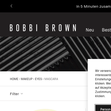
In 5 Minuten zusam
Neu
Best
Wir verwend
interessenb
HOME
MAKEUP
EYES
MASCARA
Einstellung
klicken. We
auf Akzepti
Zustimmung 
Filter
klicken.
Person