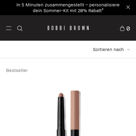
In 5 Minuten zusammengestellt – personalisiere
dein Sommer-Kit mit 20% Rabatt²
0
Sortieren nach
Bestseller