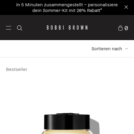
In 5 Minuten zusammengestellt – personalisiere
dein Sommer-Kit mit 20% Rabatt²
0
Sortieren nach
Bestseller