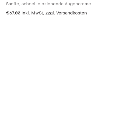
Sanfte, schnell einziehende Augencreme
€67.00
inkl. MwSt, zzgl. Versandkosten
Zur Zeit nicht verfügbar
Nachricht An Mich