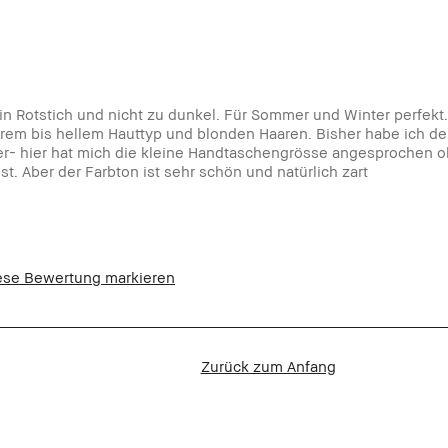
ein Rotstich und nicht zu dunkel. Für Sommer und Winter perfek
erem bis hellem Hauttyp und blonden Haaren. Bisher habe ich d
er- hier hat mich die kleine Handtaschengrösse angesprochen o
t. Aber der Farbton ist sehr schön und natürlich zart
ese Bewertung markieren
hmäßige Hauttöne
nisse, Tragbar
Zurück zum Anfang