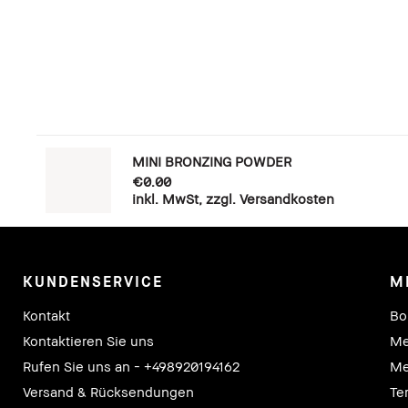
MINI BRONZING POWDER
€0.00
inkl. MwSt, zzgl. Versandkosten
KUNDENSERVICE
M
Kontakt
Bo
Kontaktieren Sie uns
Me
Rufen Sie uns an - +498920194162
Me
Versand & Rücksendungen
Te