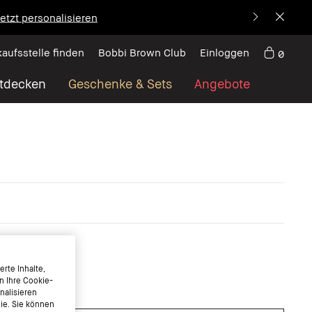
etzt personalisieren
kaufsstelle finden
Bobbi Brown Club
Einloggen
0
tdecken
Geschenke & Sets
Angebote
rte Inhalte,
n Ihre Cookie-
nalisieren
nie. Sie können