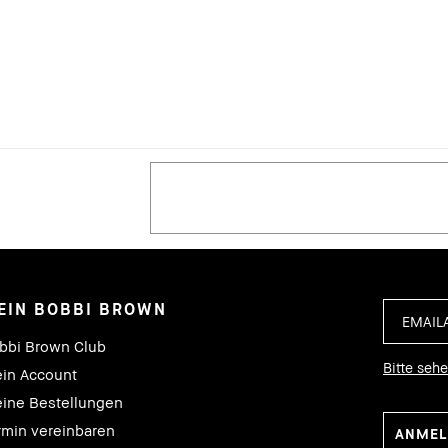
EIN BOBBI BROWN
bbi Brown Club
Bitte seh
in Account
ine Bestellungen
rmin vereinbaren