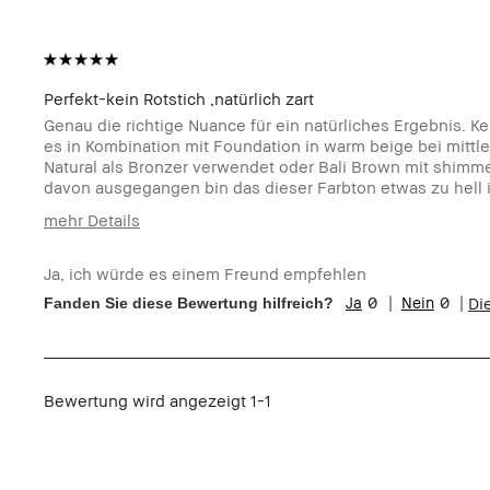
Perfekt-kein Rotstich ,natürlich zart
Genau die richtige Nuance für ein natürliches Ergebnis. K
es in Kombination mit Foundation in warm beige bei mittl
Natural als Bronzer verwendet oder Bali Brown mit shimm
davon ausgegangen bin das dieser Farbton etwas zu hell is
mehr Details
Wie alt bist du?
45-54
Ja, ich würde es einem Freund empfehlen
Hauttyp
Trocken
0
0
Di
Fanden Sie diese Bewertung hilfreich?
Hautton
Hell - Mittel
Hautbedürfnis(se)
Akne, Anti-Aging, Rötungen, Ungleic
Produktvorteile
Natürlich schmeichelnd, Rasche Ergeb
Bewertung wird angezeigt
1-1