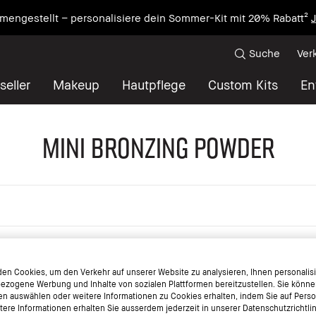
mengestellt – personalisiere dein Sommer-Kit mit 20% Rabatt²
J
Suche
Ver
seller
Makeup
Hautpflege
Custom Kits
En
MINI BRONZING POWDER
en Cookies, um den Verkehr auf unserer Website zu analysieren, Ihnen personalisie
ezogene Werbung und Inhalte von sozialen Plattformen bereitzustellen. Sie könne
en auswählen oder weitere Informationen zu Cookies erhalten, indem Sie auf Perso
itere Informationen erhalten Sie ausserdem jederzeit in unserer Datenschutzrichtli