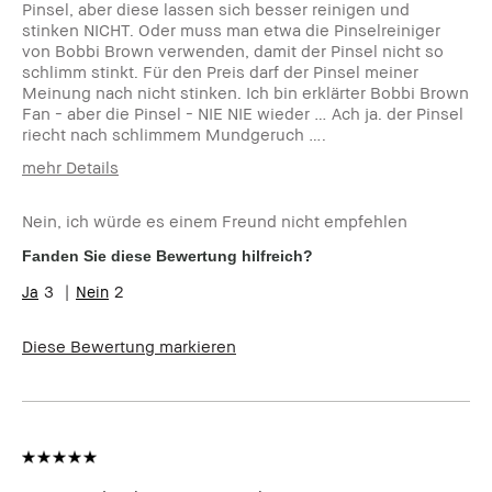
Pinsel, aber diese lassen sich besser reinigen und
stinken NICHT. Oder muss man etwa die Pinselreiniger
von Bobbi Brown verwenden, damit der Pinsel nicht so
schlimm stinkt. Für den Preis darf der Pinsel meiner
Meinung nach nicht stinken. Ich bin erklärter Bobbi Brown
Fan - aber die Pinsel - NIE NIE wieder … Ach ja. der Pinsel
riecht nach schlimmem Mundgeruch ….
mehr Details
Wie alt bist du?
35-44
Nein, ich würde es einem Freund nicht empfehlen
Hauttyp
Trocken
Hautton
Sehr hell - Hell
Fanden Sie diese Bewertung hilfreich?
Hautbedürfnis(se)
Anti-Aging, Hyperpigmentierung,
3
2
Rötungen, Ungleichmäßige
Hauttöne, empfindlich
Diese Bewertung markieren