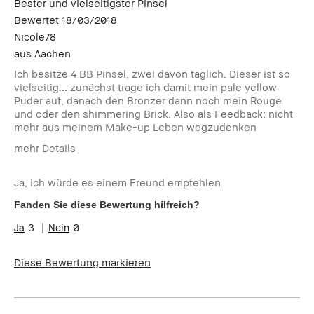
Bester und vielseitigster Pinsel
Bewertet
18/03/2018
Nicole78
aus
Aachen
Ich besitze 4 BB Pinsel, zwei davon täglich. Dieser ist so
vielseitig... zunächst trage ich damit mein pale yellow
Puder auf, danach den Bronzer dann noch mein Rouge
und oder den shimmering Brick. Also als Feedback: nicht
mehr aus meinem Make-up Leben wegzudenken
mehr Details
Wie alt bist du?
35-44
Ja, ich würde es einem Freund empfehlen
Hauttyp
Normal
Hautton
Hell - Mittel
Fanden Sie diese Bewertung hilfreich?
Hautbedürfnis(se)
Anti-Aging
3
0
Produktvorteile
Einsteigerprodukt, Rasche
Ergebnisse
Diese Bewertung markieren