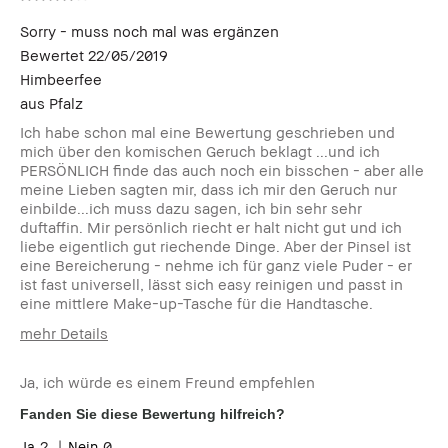
Sorry - muss noch mal was ergänzen
Bewertet
22/05/2019
Himbeerfee
aus
Pfalz
Ich habe schon mal eine Bewertung geschrieben und
mich über den komischen Geruch beklagt ...und ich
PERSÖNLICH finde das auch noch ein bisschen - aber alle
meine Lieben sagten mir, dass ich mir den Geruch nur
einbilde...ich muss dazu sagen, ich bin sehr sehr
duftaffin. Mir persönlich riecht er halt nicht gut und ich
liebe eigentlich gut riechende Dinge. Aber der Pinsel ist
eine Bereicherung - nehme ich für ganz viele Puder - er
ist fast universell, lässt sich easy reinigen und passt in
eine mittlere Make-up-Tasche für die Handtasche.
mehr Details
Wie alt bist du?
35-44
Ja, ich würde es einem Freund empfehlen
Hauttyp
Extra Trocken
Hautton
Sehr hell - Hell
Fanden Sie diese Bewertung hilfreich?
Hautbedürfnis(se)
Anti-Aging, Hyperpigmentierung,
2
0