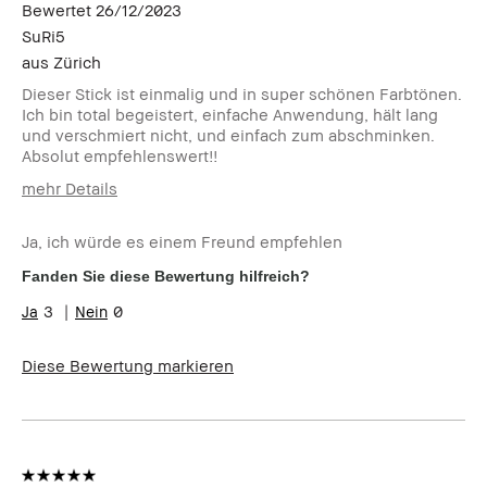
Bewertet
26/12/2023
SuRi5
aus
Zürich
Dieser Stick ist einmalig und in super schönen Farbtönen.
Ich bin total begeistert, einfache Anwendung, hält lang
und verschmiert nicht, und einfach zum abschminken.
Absolut empfehlenswert!!
mehr Details
Wie alt bist du?
Über 65
Ja, ich würde es einem Freund empfehlen
Hauttyp
Normal
Hautton
Hell - Mittel
Fanden Sie diese Bewertung hilfreich?
Hautbedürfnis(se)
Anti-Aging
3
0
Produktvorteile
Einsteigerprodukt, Long-Wear,
Natürlich schmeichelnd, Natürlicher
Diese Bewertung markieren
Glow, Rasche Ergebnisse