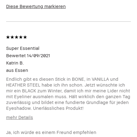
Diese Bewertung markieren
Super Essential
Bewertet
14/09/2021
Katrin B.
aus
Essen
Endlich gibt es diesen Stick in BONE, in VANILLA und
HEATHER STEEL habe ich ihn schon. Jetzt wünschte ich
mir ein BLACK zum Winter, damit ich mir meine Lider nicht
mit Eyeliner ausmalen muss. Hält wirklich den ganzen Tag
zuverlässig und bildet eine fundierte Grundlage für jeden
Eyeshadow. Unerlässliches Produkt!
mehr Details
Wie alt bist du?
45-54
Ja, ich würde es einem Freund empfehlen
Hauttyp
Extra Trocken