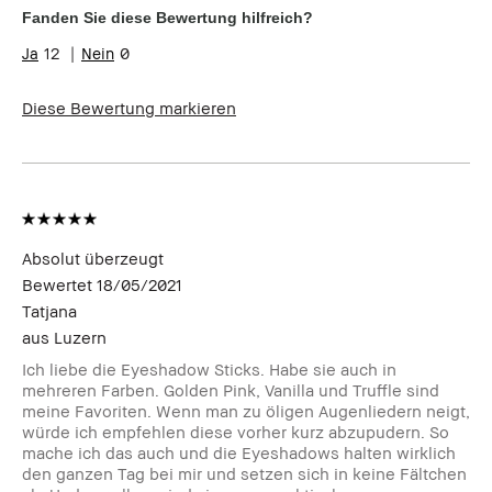
Hautton
Sehr hell - Hell
Fanden Sie diese Bewertung hilfreich?
Produktvorteile
Einsteigerprodukt, Long-Wear,
12
0
Natürlich schmeichelnd, Rasche
Ergebnisse, Tragbar
Diese Bewertung markieren
Absolut überzeugt
Bewertet
18/05/2021
Tatjana
aus
Luzern
Ich liebe die Eyeshadow Sticks. Habe sie auch in
mehreren Farben. Golden Pink, Vanilla und Truffle sind
meine Favoriten. Wenn man zu öligen Augenliedern neigt,
würde ich empfehlen diese vorher kurz abzupudern. So
mache ich das auch und die Eyeshadows halten wirklich
den ganzen Tag bei mir und setzen sich in keine Fältchen