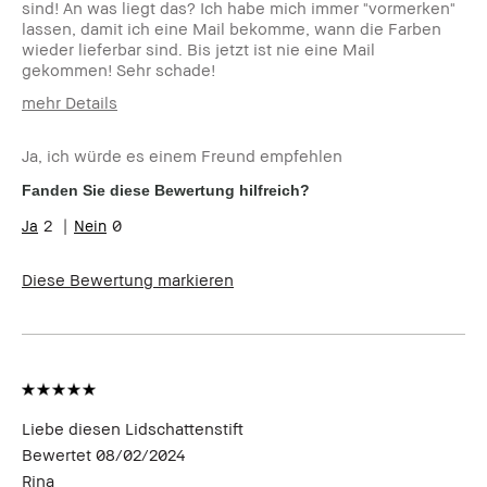
sind! An was liegt das? Ich habe mich immer "vormerken"
lassen, damit ich eine Mail bekomme, wann die Farben
wieder lieferbar sind. Bis jetzt ist nie eine Mail
gekommen! Sehr schade!
mehr Details
Wie alt bist du?
45-54
Ja, ich würde es einem Freund empfehlen
Hauttyp
Trocken
Hautton
Hell - Mittel
Fanden Sie diese Bewertung hilfreich?
2
0
Diese Bewertung markieren
Liebe diesen Lidschattenstift
Bewertet
08/02/2024
Rina