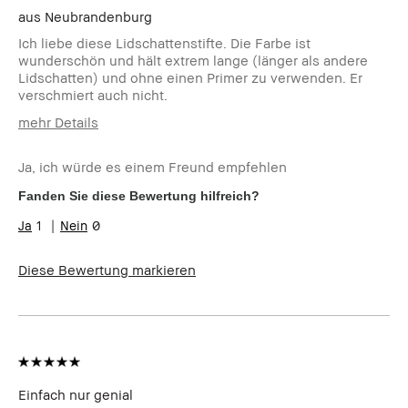
aus
Neubrandenburg
Ich liebe diese Lidschattenstifte. Die Farbe ist
wunderschön und hält extrem lange (länger als andere
Lidschatten) und ohne einen Primer zu verwenden. Er
verschmiert auch nicht.
mehr Details
Wie alt bist du?
35-44
Ja, ich würde es einem Freund empfehlen
Hauttyp
Trocken
Hautton
Sehr hell - Hell
Fanden Sie diese Bewertung hilfreich?
Produktvorteile
Long-Wear
1
0
Diese Bewertung markieren
Einfach nur genial