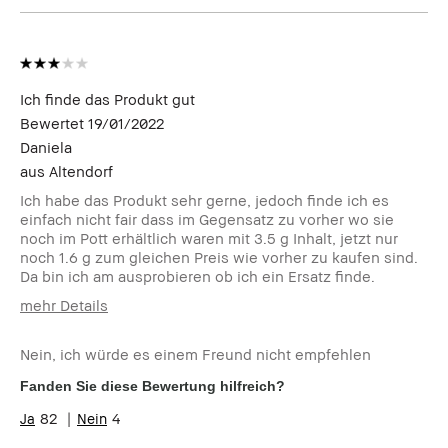
Ich finde das Produkt gut
Bewertet
19/01/2022
Daniela
aus
Altendorf
Ich habe das Produkt sehr gerne, jedoch finde ich es
einfach nicht fair dass im Gegensatz zu vorher wo sie
noch im Pott erhältlich waren mit 3.5 g Inhalt, jetzt nur
noch 1.6 g zum gleichen Preis wie vorher zu kaufen sind.
Da bin ich am ausprobieren ob ich ein Ersatz finde.
mehr Details
Wie alt bist du?
45-54
Nein, ich würde es einem Freund nicht empfehlen
Hauttyp
Trocken
Hautton
Hell - Mittel
Fanden Sie diese Bewertung hilfreich?
Hautbedürfnis(se)
Anti-Aging
82
4