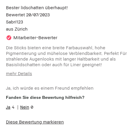
Bester lidschatten überhaupt!
Bewertet
20/07/2023
Sabri123
aus
Zürich
Mitarbeiter-Bewerter
Die Sticks bieten eine breite Farbauswahl, hohe
Pigmentierung und mühelose Verblendbarkeit. Perfekt Für
strahlende Augenlooks mit langer Haltbarkeit und als
Basislidschatten oder auch für Liner geeignet!
mehr Details
Wie alt bist du?
25-34
Ja, ich würde es einem Freund empfehlen
Hauttyp
Trocken
Hautton
Mittel - Dunkel
Fanden Sie diese Bewertung hilfreich?
Hautbedürfnis(se)
Anti-Aging, Hyperpigmentierung
4
0
Produktvorteile
Long-Wear, Natürlich
schmeichelnd, Natürlicher Glow,
Diese Bewertung markieren
Rasche Ergebnisse