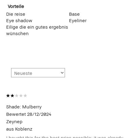
Vorteile
Die reise
Base
Eye shadow
Eyeliner
Eilige die ein gutes ergebnis
wünschen
Shade: Mulberry
Bewertet
28/12/2024
Zeynep
aus
Koblenz
I bought this for the best price possible; it was already