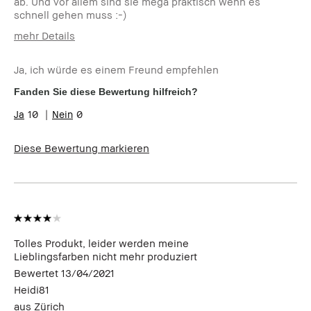
ab. Und vor allem sind sie mega praktisch wenn es
schnell gehen muss :-)
mehr Details
Wie alt bist du?
25-34
Ja, ich würde es einem Freund empfehlen
Hauttyp
Normal
Hautton
Hell - Mittel
Fanden Sie diese Bewertung hilfreich?
Hautbedürfnis(se)
Rötungen
10
0
Produktvorteile
Einsteigerprodukt, Long-Wear,
Tragbar
Diese Bewertung markieren
Tolles Produkt, leider werden meine
Lieblingsfarben nicht mehr produziert
Bewertet
13/04/2021
Heidi81
aus
Zürich