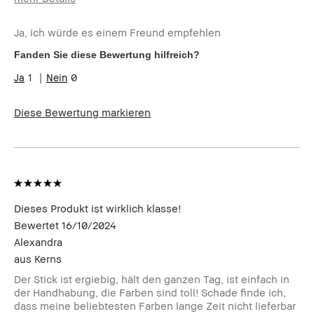
Wie alt bist du?
Über 65
Ja, ich würde es einem Freund empfehlen
Hauttyp
Normal
Hautton
Hell - Mittel
Fanden Sie diese Bewertung hilfreich?
Hautbedürfnis(se)
Anti-Aging
1
0
Produktvorteile
Tragbar
Diese Bewertung markieren
Dieses Produkt ist wirklich klasse!
Bewertet
16/10/2024
Alexandra
aus
Kerns
Der Stick ist ergiebig, hält den ganzen Tag, ist einfach in
der Handhabung, die Farben sind toll! Schade finde ich,
dass meine beliebtesten Farben lange Zeit nicht lieferbar