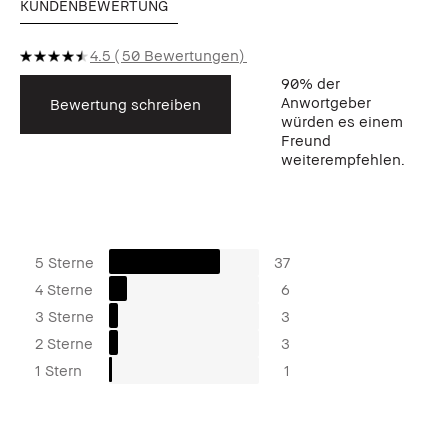
KUNDENBEWERTUNG
4.5
50 Bewertungen
90%
der
Anwortgeber
Bewertung schreiben
würden es einem
Freund
weiterempfehlen.
5 Sterne
37
4 Sterne
6
3 Sterne
3
2 Sterne
3
1 Stern
1