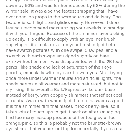
down by 50% and was further reduced by 50% during the
winter sale. It was also the fastest shipping that I have
ever seen, so props to the warehouse and delivery. The
texture is soft, light, and glides easily. However, it dries
fast so I recommend moisturizing your eyelids to smudge
it with your fingers. Because of the shimmer layer picking
up easily, it is difficult to apply with an eyeliner brush;
applying a little moisturizer on your brush might help. I
have swatch pictures with one swipe, 5 swipes, and a
swatch with each swipe smudged slightly on bare
skin/without primer. I was disappointed with the 2B lead
pencil-like shade and lack of saturation of their eye
pencils, especially with my dark brown eyes. After trying
once more under warmer natural and artificial lights, the
shade seems a bit warmer and more saturated, but not to
my liking. It is overall a Bark/Espresso-like dark base
instead of berry, with coppery shimmers that reflect cool
or neutral/warm with warm light, but not as warm as gold.
It is the shimmer film that makes it look berry-like, so it
takes lots of touch ups to get it back on after smudging. I
find too many makeup products either too gray or too
orange/pink, so this is probably not the brunette/brown
eye shade that you are looking for especially if you are a