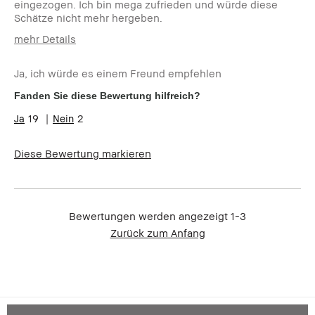
eingezogen. Ich bin mega zufrieden und würde diese
Schätze nicht mehr hergeben.
mehr Details
Wie alt bist du?
35-44
Ja, ich würde es einem Freund empfehlen
Hauttyp
Ölig
Hautton
Hell - Mittel
Fanden Sie diese Bewertung hilfreich?
Hautbedürfnis(se)
Akne, Anti-Aging,
19
2
Hyperpigmentierung,
Ungleichmäßige Hauttöne
Produktvorteile
Natürlicher Glow, Rasche
Diese Bewertung markieren
Ergebnisse, Tragbar
Bewertungen werden angezeigt
1-3
Zurück zum Anfang