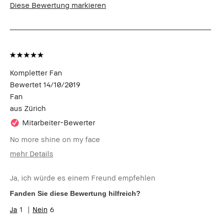
Diese Bewertung markieren
Kompletter Fan
Bewertet
14/10/2019
Fan
aus
Zürich
Mitarbeiter-Bewerter
No more shine on my face
mehr Details
Wie alt bist du?
55-64
Ja, ich würde es einem Freund empfehlen
Hauttyp
Normal
Hautton
Mittel - Dunkel
Fanden Sie diese Bewertung hilfreich?
1
6