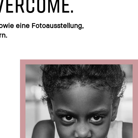
vercome.
owie eine Fotoausstellung,
rn.