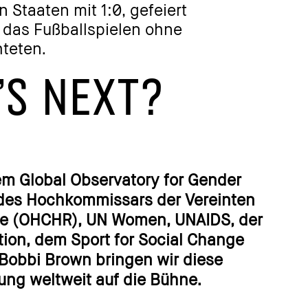
n mit 1:0, gefeiert
Entschlossenheit a
ußballspielen ohne
Overcome" und zeigt
Stärke nicht kör
'S NEXT?
m Global Observatory for Gender
 des Hochkommissars der Vereinten
te (OHCHR), UN Women, UNAIDS, der
ion, dem Sport for Social Change
Bobbi Brown bringen wir diese
ung weltweit auf die Bühne.