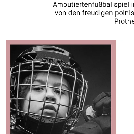
bei den
Amputiertenfußballspiel in Warsc
die
von den freudigen polnischen S
ieg
Prothesen al