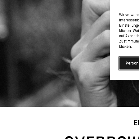
Wir verwend
interessenb
Einstellung
klicken. We
auf Akzepti
Zustimmung 
klicken.
Person
E