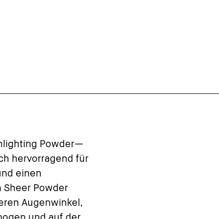
hlighting Powder—
ch hervorragend für
und einen
n Sheer Powder
eren Augenwinkel,
bogen und auf der