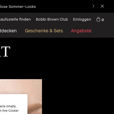
decke die neue Ikone
kaufsstelle finden
Bobbi Brown Club
Einloggen
0
tdecken
Geschenke & Sets
Angebote
KT
rte Inhalte,
n Ihre Cookie-