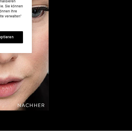
nalisieren
nie. Sie können
können Ihre
te verwalten"
eptieren