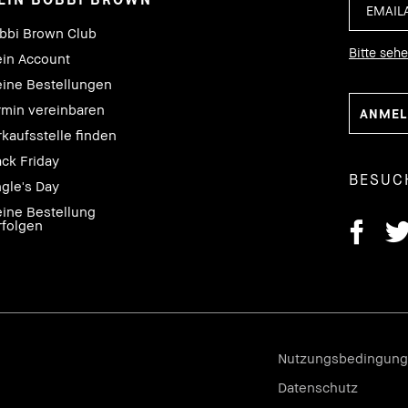
bbi Brown Club
Bitte seh
in Account
ine Bestellungen
rmin vereinbaren
rkaufsstelle finden
ack Friday
BESUC
ngle's Day
ine Bestellung
rfolgen
Nutzungsbedingun
Datenschutz