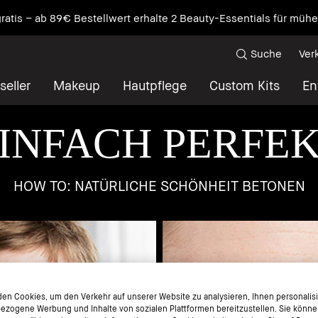
wo Pflege auf Primer trifft. NEU Vitamin Enriched Face Base+
Ent
Suche
Ver
seller
Makeup
Hautpflege
Custom Kits
En
INFACH PERFE
HOW TO: NATÜRLICHE SCHÖNHEIT BETONEN
en Cookies, um den Verkehr auf unserer Website zu analysieren, Ihnen personalisie
ezogene Werbung und Inhalte von sozialen Plattformen bereitzustellen. Sie könne