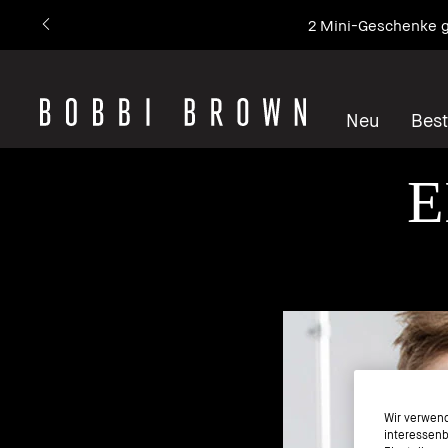
Unsere Nr. 1 Ikone – 
Neu
Best
E
Wir verwend
interessenb