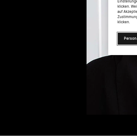
Einstellung
klicken. We
auf Akzepti
Zustimmung 
klicken.
Person