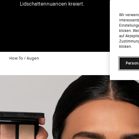
Lidschattennuancen kreiert.
Wir verwend
interessenb
Einstellung
klicken. We
auf Akzepti
Zustimmung 
klicken.
How To
Augen
Person