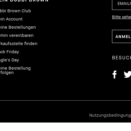
bbi Brown Club
Bitte seh
in Account
ine Bestellungen
rmin vereinbaren
rkaufsstelle finden
ack Friday
BESUC
ngle's Day
ine Bestellung
rfolgen
Nutzungsbedingun
Datenschutz