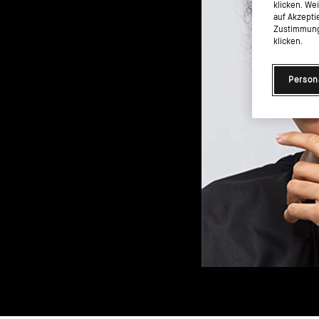
klicken. We
auf Akzepti
Zustimmung 
klicken.
Person