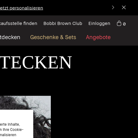
etzt personalisieren
kaufsstelle finden
Bobbi Brown Club
Einloggen
0
tdecken
Geschenke & Sets
Angebote
STECKEN
rte Inhalte,
n Ihre Cookie-
nalisieren