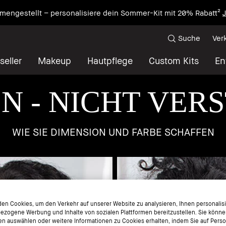
mengestellt – personalisiere dein Sommer-Kit mit 20% Rabatt²
J
Suche
Ver
seller
Makeup
Hautpflege
Custom Kits
En
N - NICHT VER
WIE SIE DIMENSION UND FARBE SCHAFFEN
en Cookies, um den Verkehr auf unserer Website zu analysieren, Ihnen personalisie
ezogene Werbung und Inhalte von sozialen Plattformen bereitzustellen. Sie könne
en auswählen oder weitere Informationen zu Cookies erhalten, indem Sie auf Perso