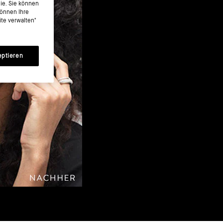
nie. Sie können
können Ihre
te verwalten"
eptieren