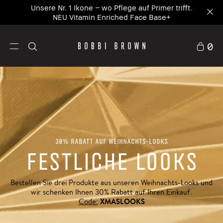
Unsere Nr. 1 Ikone – wo Pflege auf Primer trifft.
NEU Vitamin Enriched Face Base+
0
30% Rabatt auf Weihnachts-Looks
FESTLICHE LOOKS
Bestellen Sie drei Produkte aus unseren Weihnachts-Looks und
wir schenken Ihnen 30% Rabatt auf Ihren Einkauf.
XMASLOOKS
Code: