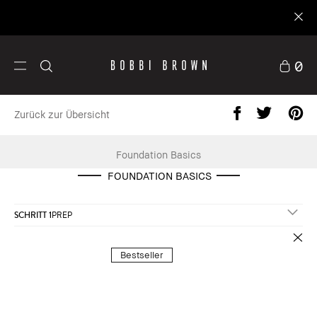
ggen
0
Zurück zur Übersicht
Foundation Basics
FOUNDATION BASICS
SCHRITT 1
PREP
Hautpflege
Cus
Bestseller