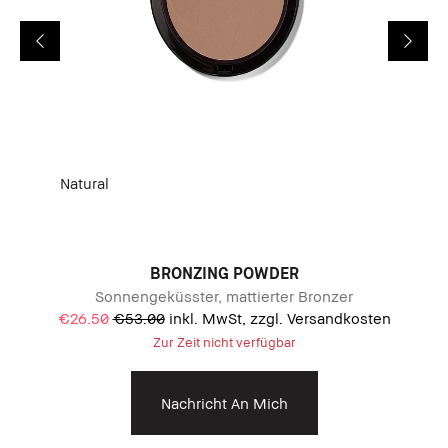
Natural
BRONZING POWDER
ish.
Wei
Sonnengeküsster, mattierter Bronzer
€26.50
€53.00
inkl. MwSt, zzgl. Versandkosten
Zur Zeit nicht verfügbar
Nachricht An Mich