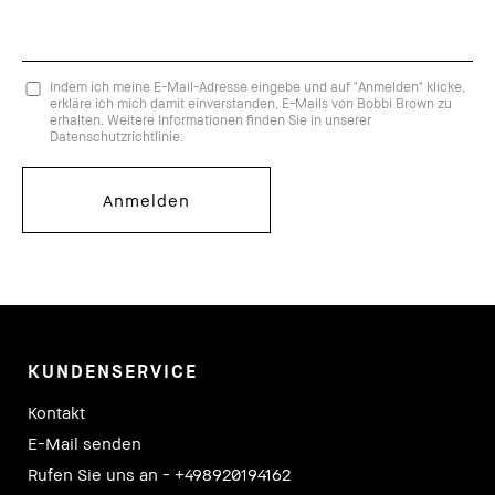
Indem ich meine E-Mail-Adresse eingebe und auf "Anmelden" klicke,
erkläre ich mich damit einverstanden, E-Mails von Bobbi Brown zu
erhalten. Weitere Informationen finden Sie in unserer
Datenschutzrichtlinie.
KUNDENSERVICE
Kontakt
E-Mail senden
Rufen Sie uns an - +498920194162