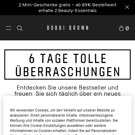
2 Mini-Geschenke gratis – ab 89€ Bestellwert
erhalte 2 Beauty-Essentials
0
Wir verwenden Cookies, um den Verkehr auf unserer Website zu
analysieren, Ihnen personalisierte Inhalte, interessenbezogene
TAG 4
TAG 1
TAG 11
Werbung und Inhalte von sozialen Plattformen bereitzustellen. Sie
können Ihre Cookie-Einstellungen auswählen oder weitere
Informationen zu Cookies erhalten, indem Sie auf Personalisieren