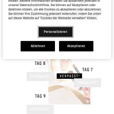
TAG 5
VERPASST!
klicken. Weitere Informationen erhalten Sie ausserdem jederzeit in
unserer Datenschutzrichtlinie. Sie können auf Akzeptieren oder
TAG 3
Ablehnen klicken, um alle Cookies zu akzeptieren oder abzulehnen.
Sie können Ihre Zustimmung jederzeit widerrufen, indem Sie unten
auf dieser Website auf "Cookies der Webseite verwalten" klicken.
TAG 10
TAG 2
Personalisieren
VERPASST!
TAG 12
Ablehnen
Akzeptieren
VERPASST!
TAG 6
TAG 8
TAG 7
VERPASST!
VERPASST!
TAG 9
VERPASST!