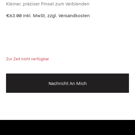
Kleiner, präziser Pinsel zum Verblenden
€63.00
inkl. MwSt, zzgl. Versandkosten
Lo
Cr
Sc
€4
Zur Zeit nicht verfügbar
Zur
Nachricht An Mich