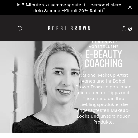
In 5 Minuten zusammengestellt – personalisiere
dein Sommer-Kit mit 20% Rabatt²
0
DÜRFEN WIR
VORSTELLEN?
E-BEAUTY
COACHING
National Makeup Artist
Agnes und ihr Bobbi
Brown Team zeigen Ihnen
die neuesten Tipps und
Tricks rund um Ihre
Lieblingsprodukte, die
angesagtesten Makeup-
Looks und unsere neuen
Produkte.