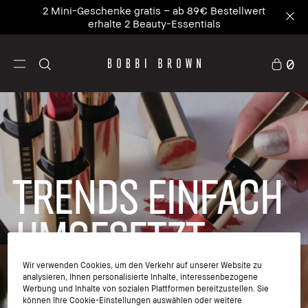
2 Mini-Geschenke gratis – ab 89€ Bestellwert
erhalte 2 Beauty-Essentials
0
Trends einfach
umgesetzt
Wir verwenden Cookies, um den Verkehr auf unserer Website zu
Wir helfen
analysieren, Ihnen personalisierte Inhalte, interessenbezogene
Werbung und Inhalte von sozialen Plattformen bereitzustellen. Sie
dir,
können Ihre Cookie-Einstellungen auswählen oder weitere
trendige