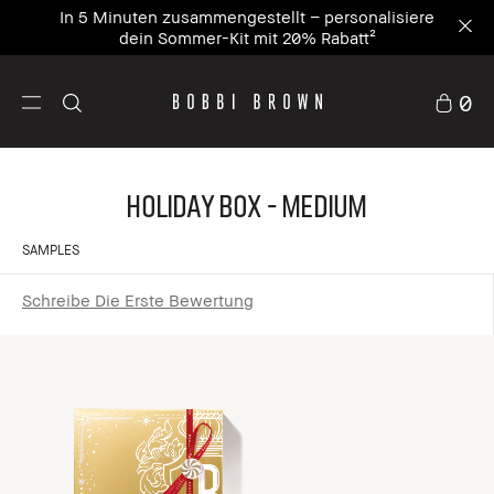
In 5 Minuten zusammengestellt – personalisiere
dein Sommer-Kit mit 20% Rabatt²
0
Holiday Box - Medium
SAMPLES
Schreibe Die Erste Bewertung