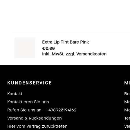
Extra Lip Tint Bare Pink
€0.00
inkl. MwSt, zzgl. Versandkosten
KUNDENSERVICE
M
Kontakt
Bo
Kontaktieren Sie uns
Me
Rufen Sie uns an - +498920194162
Me
Versand & Rücksendungen
Te
Hier vom Vertrag zurücktreten
Ve