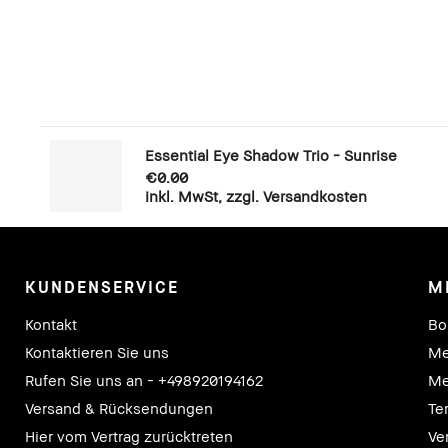
Essential Eye Shadow Trio - Sunrise
€0.00
inkl. MwSt, zzgl. Versandkosten
KUNDENSERVICE
M
Kontakt
Bo
Kontaktieren Sie uns
Me
Rufen Sie uns an - +498920194162
Me
Versand & Rücksendungen
Te
Hier vom Vertrag zurücktreten
Ve