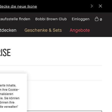
decke die neue Ikone
kaufsstelle finden
Bobbi Brown Club
Einloggen
0
tdecken
Geschenke & Sets
Angebote
ise
rte Inhalte,
n Ihre Cookie-
nalisieren
nie. Sie können
können Ihre
te verwalten"