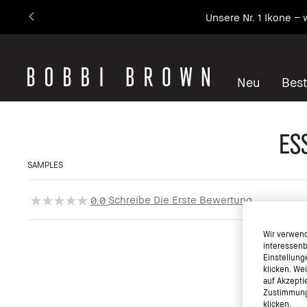
Unsere Nr. 1 Ikone – 
Neu
Best
Es
SAMPLES
Schreibe Die Erste Bewertung
0.0
Wir verwend
interessenb
Einstellung
klicken. We
auf Akzepti
Zustimmung 
klicken.