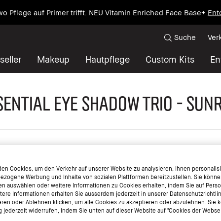
wo Pflege auf Primer trifft. NEU Vitamin Enriched Face Base+
Ent
Suche
Ver
seller
Makeup
Hautpflege
Custom Kits
En
sential Eye Shadow Trio - Sunr
en Cookies, um den Verkehr auf unserer Website zu analysieren, Ihnen personalisie
ezogene Werbung und Inhalte von sozialen Plattformen bereitzustellen. Sie könne
en auswählen oder weitere Informationen zu Cookies erhalten, indem Sie auf Perso
itere Informationen erhalten Sie ausserdem jederzeit in unserer Datenschutzrichtli
eren oder Ablehnen klicken, um alle Cookies zu akzeptieren oder abzulehnen. Sie 
jederzeit widerrufen, indem Sie unten auf dieser Website auf "Cookies der Websei